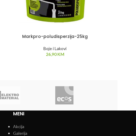
Markpro-poludisperzija-25kg
Boje i Lakovi
26,90
KM
MENI
Akcija
Galerija