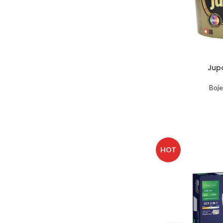
Jup
Boje
HOT