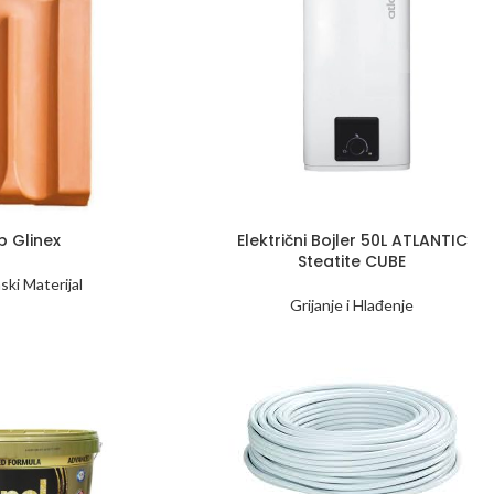
p Glinex
Električni Bojler 50L ATLANTIC
Steatite CUBE
ski Materijal
Grijanje i Hlađenje