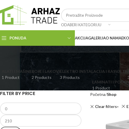
ODABERI KATEGORIJU
PONUDA
AKCIJA
GALERIJA
O NAMA
EKO
ALATI I MAŠINE
BOJE I LAKOVI
ELEKTRO INSTALACIJA I RASVJETA
1 Product
2 Products
3 Products
LAMINATI I PODOV
1 Product
FILTER BY PRICE
Početna
Shop
Clear filters
E