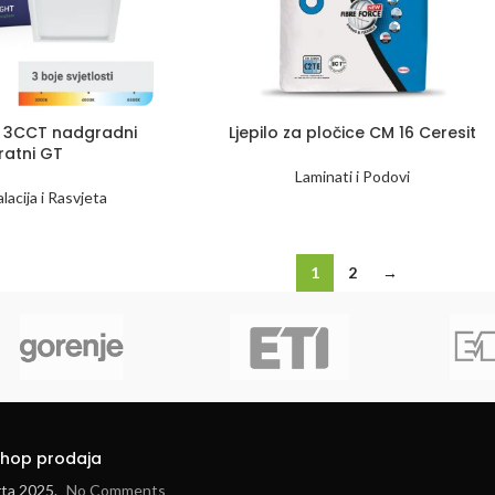
W 3CCT nadgradni
Ljepilo za pločice CM 16 Ceresit
ratni GT
Laminati i Podovi
lacija i Rasvjeta
1
2
→
hop prodaja
rta 2025.
No Comments