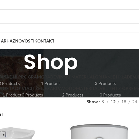
 ARHAZ
NOVOSTI
KONTAKT
Shop
FASADNI PROGRAM
GRAĐEVINSKI MATERIJAL
GRIJANJE I HLAĐENJ
3 Products
1 Product
3 Products
I
OSTALO
VIJCI I ŽELJEZARIJA
VODOMATERIJAL
VRT I HTZ OPREM
1 Product
0 Products
2 Products
0 Products
Show
9
12
18
24
ti