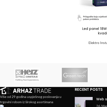
Led panel 18
kvad
Elektro Insta
RECENT POSTS
Više od 29 godina uspješnog poslovanja u
Web s
trgovini robom iz širokog asortimana
26. Ma