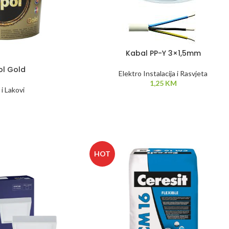
Kabal PP-Y 3×1,5mm
ol Gold
Elektro Instalacija i Rasvjeta
1,25
KM
 i Lakovi
HOT