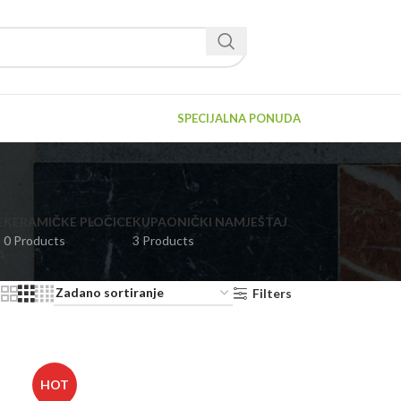
SPECIJALNA PONUDA
E
KERAMIČKE PLOČICE
KUPAONIČKI NAMJEŠTAJ
0 Products
3 Products
A
Filters
HOT