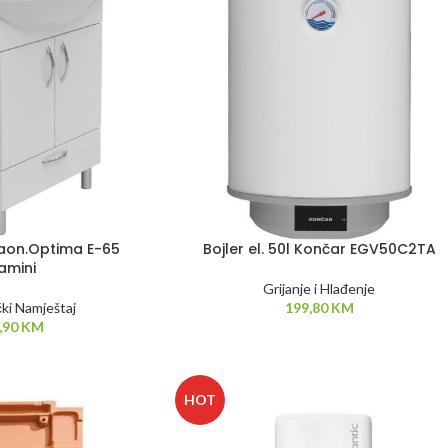
aon.Optima E-65
Bojler el. 50l Končar EGV50C2TA
amini
Grijanje i Hlađenje
ki Namještaj
199,80
KM
,90
KM
HOT