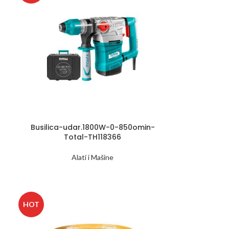
Busilica-udar.1800W-0-850omin-
Total-TH118366
Alati i Mašine
HOT