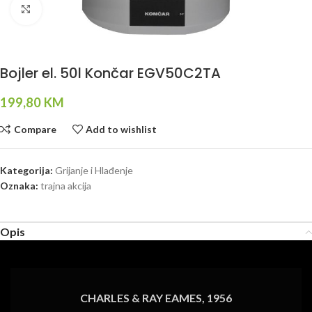
Click to enlarge
Bojler el. 50l Končar EGV50C2TA
199,80
KM
Compare
Add to wishlist
Kategorija:
Grijanje i Hlađenje
Oznaka:
trajna akcija
Opis
CHARLES & RAY EAMES, 1956