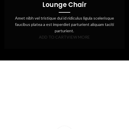
Lounge Chair
Amet nibh vel tristique dui id ridiculus ligula scelerisque
faucibus platea a est imperdiet parturient aliquam taciti
parturient.
ADD TO CART
VIEW MORE