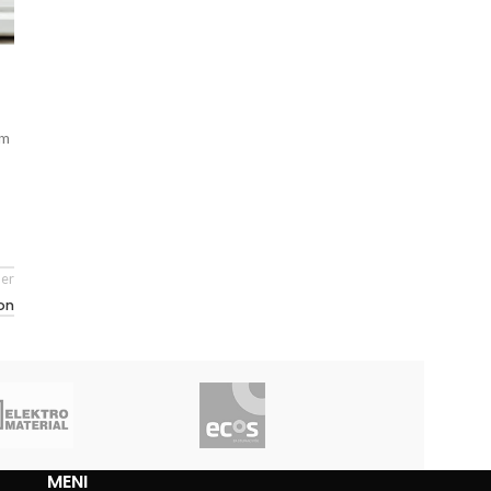
em
er
lon
MENI