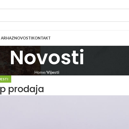
 ARHAZ
NOVOSTI
KONTAKT
Novosti
Home
Vijesti
JESTI
p prodaja