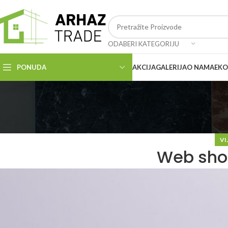
ODABERI KATEGORIJU
PONUDA
AKCIJA
GALERIJA
O NAMA
EKO
VI
Web sho