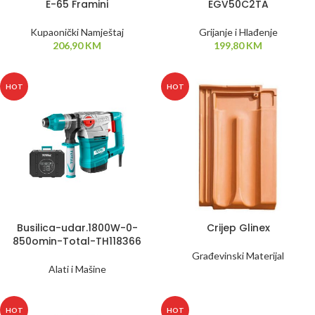
E-65 Framini
EGV50C2TA
Kupaonički Namještaj
Grijanje i Hlađenje
206,90
KM
199,80
KM
HOT
HOT
Busilica-udar.1800W-0-
Crijep Glinex
850omin-Total-TH118366
Građevinski Materijal
Alati i Mašine
HOT
HOT