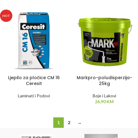
HOT
Ljepilo za pločice CM 16
Markpro-poludisperzija-
Ceresit
25kg
Laminati i Podovi
Boje i Lakovi
26,90
KM
1
2
→