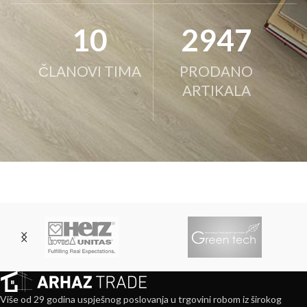
10
3000
ČLANOVI TIMA
PRODANO
ARTIKALA
Više od 29 godina uspješnog poslovanja u trgovini robom iz širokog