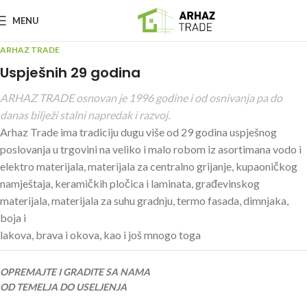
MENU
ARHAZ TRADE
Uspješnih 29 godina
ARHAZ TRADE osnovan je 1996 godine i od osnivanja pa do
danas bilježi stalni napredak i razvoj.
Arhaz Trade ima tradiciju dugu više od 29 godina uspješnog
poslovanja u trgovini na veliko i malo robom iz asortimana vodo i
elektro materijala, materijala za centralno grijanje, kupaoničkog
namještaja, keramičkih pločica i laminata, građevinskog
materijala, materijala za suhu gradnju, termo fasada, dimnjaka,
boja i
lakova, brava i okova, kao i još mnogo toga
OPREMAJTE I GRADITE SA NAMA
OD TEMELJA DO USELJENJA