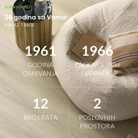
DOBRO DOŠLI
29 godina sa Vama
ARHAZ TRADE
1996
2000
GODINA
ZADOVOLJNIH
OSNIVANJA
KUPACA
12
2
BROJ RATA
POSLOVNIH
PROSTORA