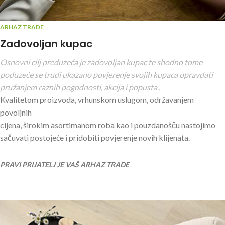
ARHAZ TRADE
Zadovoljan kupac
Osnovni cilj preduzeća je zadovoljan kupac te shodno tome
poduzeće se trudi ukazano povjerenje svojih kupaca opravdati
pružanjem raznih pogodnosti, akcija i popusta .
Kvalitetom proizvoda, vrhunskom uslugom, održavanjem
povoljnih
cijena, širokim asortimanom roba kao i pouzdanošču nastojimo
sačuvati postojeće i pridobiti povjerenje novih klijenata.
PRAVI PRIJATELJ JE VAŠ ARHAZ TRADE