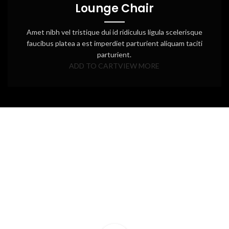
Lounge Chair
Amet nibh vel tristique dui id ridiculus ligula scelerisque
faucibus platea a est imperdiet parturient aliquam taciti
parturient.
ADD TO CART
VIEW MORE