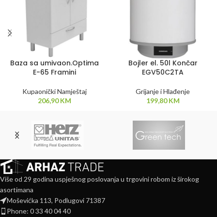
Baza sa umivaon.Optima
Bojler el. 50l Končar
E-65 Framini
EGV50C2TA
Kupaonički Namještaj
Grijanje i Hlađenje
206,90
KM
199,80
KM
Više od 29 godina uspješnog poslovanja u trgovini robom iz širokog
asortimana
Moševićka 113, Podlugovi 71387
Phone: 0 33 40 04 40